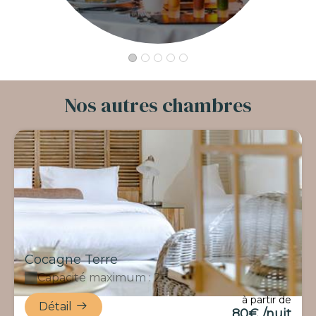
Nos autres chambres
Cocagne Terre
Capacité maximum : 2
à partir de
Détail
80€ /nuit