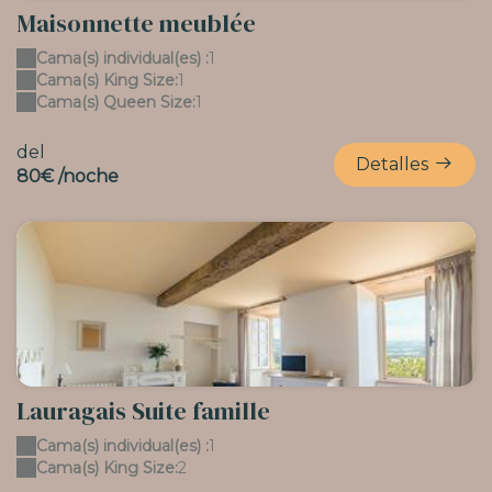
Maisonnette meublée
Cama(s) individual(es) :
1
Cama(s) King Size:
1
Cama(s) Queen Size:
1
del
Detalles
80€ /noche
Lauragais Suite famille
Cama(s) individual(es) :
1
Cama(s) King Size:
2