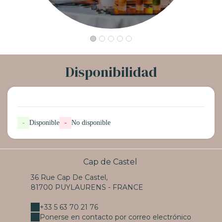
Disponibilidad
-
Disponible
-
No disponible
Cap de Castel
36 Rue Cap De Castel,
81700 PUYLAURENS - FRANCE
+33 5 63 70 21 76
Ponerse en contacto por correo electrónico