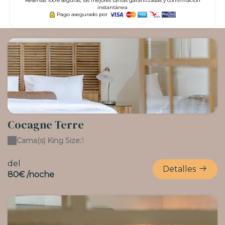
Reservas 100% seguras, las mejores tarifas garantizadas y confirmación
instantánea
Pago asegurado por
Cocagne Terre
Cama(s) King Size:
1
del
Detalles
80€ /noche