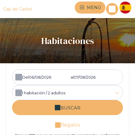
MENÚ
Cap de Castel
Habitaciones
Del
al
1
habitación /
2
adultos
BUSCAR
Regalos