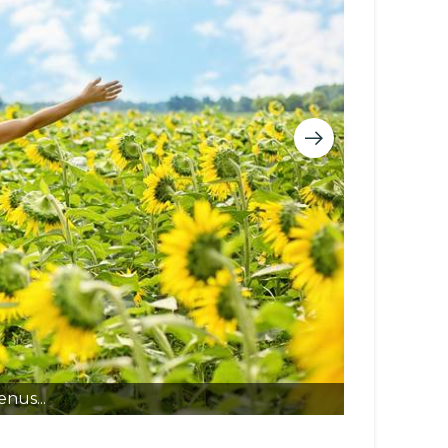
nus...