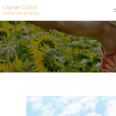
Cap de Castel
D
entre ciel et terre