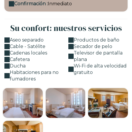
Confirmación :
Inmediato
Su confort: nuestros servicios
Aseo separado
Productos de baño
Cable - Satélite
Secador de pelo
Cadenas locales
Televisor de pantalla
Cafetera
plana
Ducha
Wi-Fi de alta velocidad
Habitaciones para no
gratuito
fumadores