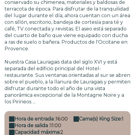
conservado su chimenea, materiales y baldosas de
terracota de época. Para disfrutar de la tranquilidad
del lugar durante el día, ahora cuentan con un área
con sillón, escritorio, bandeja de cortesía para té y
café, TV conectada y revistas. El aseo está separado
del cuarto de baño que viene equipado con ducha
a ras de suelo o bañera. Productos de l'Occitane en
Provence.
Nuestra Casa Lauragais data del siglo XVI y está
separada del edificio principal del Hotel-
restaurante. Sus ventanas orientadas al sur se abren
sobre el pueblo, a la llanura de Lauragais y permiten
disfrutar durante todo el año de una vista
panorámica excepcional de la Montagne Noire y a
los Pirineos ...
Hora de entrada :
16:00
Cama(s) King Size:
1
Hora de salida :
11:00
Capacidad máxima:
2