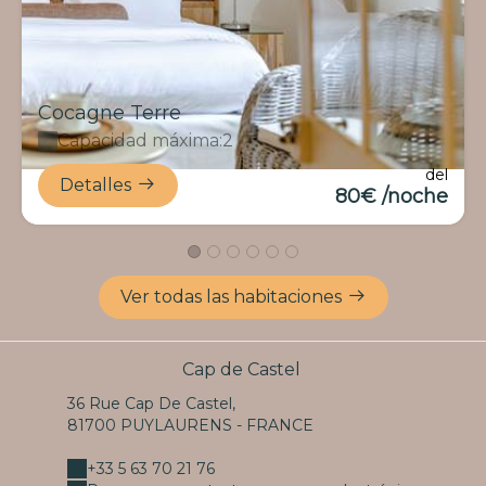
Cocagne Terre
Capacidad máxima:2
del
Detalles
80€ /noche
Ver todas las habitaciones
Cap de Castel
36 Rue Cap De Castel,
81700 PUYLAURENS - FRANCE
+33 5 63 70 21 76